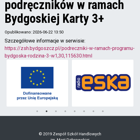
podręczników w ramach
Bydgoskiej Karty 3+
Opublikowano: 2026-06-22 13:50
Szczegółowe informacje w serwisie:
https://zsh.bydgoszcz.pl/podreczniki-w-ramach-programu-
bydgoska-rodzina-3-w1,30,115630.html
© 2019 Zespół Szkół Handlowych
im. Marii Dąbrowskiej