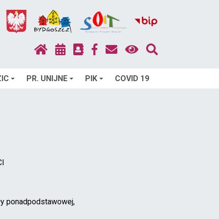
IC
PR. UNIJNE
PIK
COVID 19
I
ły ponadpodstawowej,