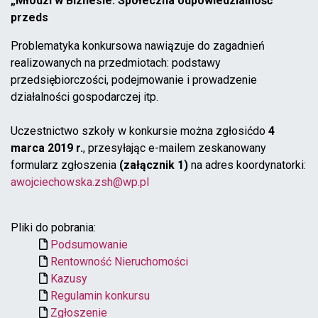
„Młodzi w Biznesie: Społeczna odpowiedzialność
przeds
Problematyka konkursowa nawiązuje do zagadnień
realizowanych na przedmiotach: podstawy
przedsiębiorczości, podejmowanie i prowadzenie
działalności gospodarczej itp.
Uczestnictwo szkoły w konkursie można zgłosićdo
4
marca 2019 r.
, przesyłając e-mailem zeskanowany
formularz zgłoszenia
(załącznik 1)
na adres koordynatorki:
awojciechowska.zsh@wp.pl
Pliki do pobrania:
Podsumowanie
Rentowność Nieruchomości
Kazusy
Regulamin konkursu
Zgłoszenie