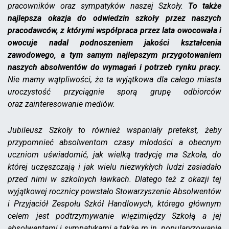
pracowników oraz sympatyków naszej Szkoły.
To także
najlepsza okazja do odwiedzin szkoły przez naszych
pracodawców, z którymi współpraca przez lata owocowała i
owocuje nadal podnoszeniem jakości kształcenia
zawodowego, a tym samym najlepszym przygotowaniem
naszych absolwentów do wymagań i potrzeb rynku pracy.
Nie mamy wątpliwości, że ta wyjątkowa dla całego miasta
uroczystość przyciągnie sporą grupę odbiorców
oraz zainteresowanie mediów.
Jubileusz Szkoły to również wspaniały pretekst, żeby
przypomnieć absolwentom czasy młodości a obecnym
uczniom uświadomić, jak wielką tradycję ma Szkoła, do
której uczęszczają i jak wielu niezwykłych ludzi zasiadało
przed nimi w szkolnych ławkach. Dlatego też z okazji tej
wyjątkowej rocznicy powstało Stowarzyszenie Absolwentów
i Przyjaciół Zespołu Szkół Handlowych, którego głównym
celem jest podtrzymywanie więzi
między Szkołą a jej
absolwentami i sympatykami a także m.in.
popularyzowanie