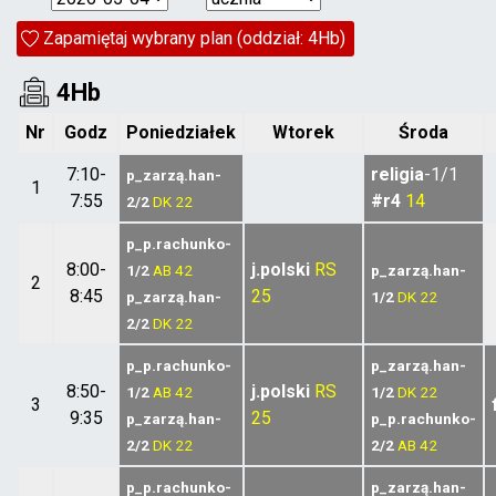
Zapamiętaj wybrany plan (oddział: 4Hb)
4Hb
Nr
Godz
Poniedziałek
Wtorek
Środa
7:10-
religia
-1/1
p_zarzą.han-
1
7:55
#r4
14
2/2
DK
22
p_p.rachunko-
8:00-
j.polski
RS
1/2
AB
42
p_zarzą.han-
2
8:45
25
p_zarzą.han-
1/2
DK
22
2/2
DK
22
p_p.rachunko-
p_zarzą.han-
8:50-
j.polski
RS
1/2
AB
42
1/2
DK
22
3
9:35
25
p_zarzą.han-
p_p.rachunko-
2/2
DK
22
2/2
AB
42
p_p.rachunko-
p_zarzą.han-