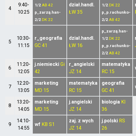
9:40-
dział.handl.
1/2
AB
42
1/2
DK
22
4
10:25
ŁW
35
p_zarzą.han-
p_p.rachunko-
2/2
DK
22
2/2
AB
42
p_zarzą.han-
10:30-
r_geografia
dział.handl.
1/2
DK
22
5
11:15
GC
41
ŁW
16
p_p.rachunko-
2/2
AB
42
11:20-
j.niemiecki
Gi
r_angielski
matematyka
6
12:05
42
JZ
14
RC
15
12:20-
marketing
matematyka
geografia
7
13:05
MD
15
RC
15
GC
41
13:20-
marketing
j.angielski
biologia
KI
8
14:05
MD
15
JZ
14
36
14:10-
zaj. z wych
j.polski
RS
9
wf
KB
S1
14:55
JZ
14
26