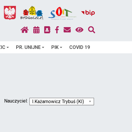
IC
PR. UNIJNE
PIK
COVID 19
Nauczyciel:
I.Każarnowicz Trybuś (KI)