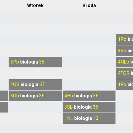
Wtorek
Środa
1Pb
bi
3Rb
bi
3Pb
biologia
36
4NLb
b
4TOR
b
2OS
biologia
ST
1Rb
bi
3Ob
biologia
36
4Hb
biologia
36
3Sb
biologia
36
1NL
biologia
13