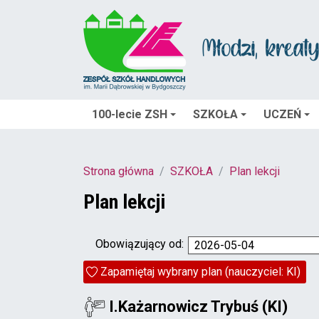
100-lecie ZSH
SZKOŁA
UCZEŃ
Strona główna
SZKOŁA
Plan lekcji
Plan lekcji
Obowiązujący od:
2026-05-04
Zapamiętaj wybrany plan (nauczyciel: KI)
I.Każarnowicz Trybuś (KI)