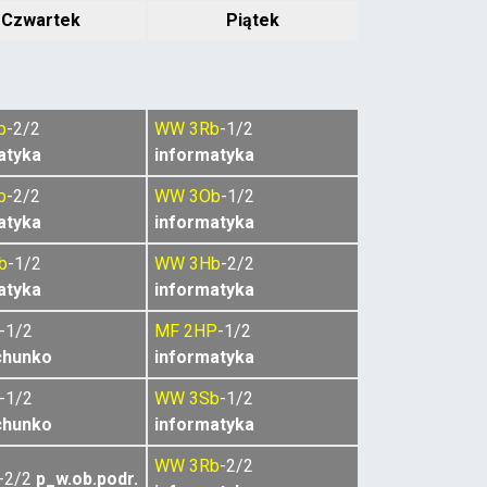
Czwartek
Piątek
b
-2/2
WW
3Rb
-1/2
atyka
informatyka
b
-2/2
WW
3Ob
-1/2
atyka
informatyka
b
-1/2
WW
3Hb
-2/2
atyka
informatyka
-1/2
MF
2HP
-1/2
chunko
informatyka
-1/2
WW
3Sb
-1/2
chunko
informatyka
WW
3Rb
-2/2
-2/2
p_w.ob.podr.