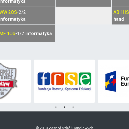
informatyka
WW
2OS
-2/2
AB
1HS
informatyka
hand
MF
1Ob
-1/2
informatyka
© 2019 Zespół Szkół Handlowych