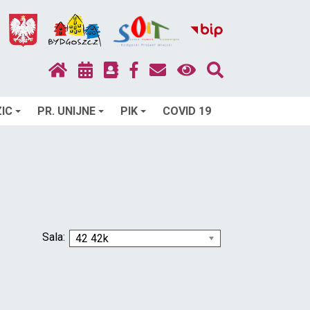
IC
PR. UNIJNE
PIK
COVID 19
Sala:
42 42k