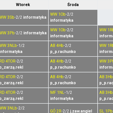
Wtorek
Środa
WW
1Ob
-2/2
WW
3Sb
-2/2
informatyka
informatyka
WW
1Ob
-2/2
WW
1R
WW
3Pb
-2/2
informatyka
informatyka
inform
WW
3NLb
-1/2
AB
4Hb
-2/2
WW
1R
informatyka
p_p.rachunko
inform
RD
4TOR
-2/2
AB
4Hb
-2/2
WW
3P
p_zarzą.rekl
p_p.rachunko
inform
RD
4TOR
-2/2
AB
4Hb
-2/2
AB
3Hb
p_zarzą.rekl
p_p.rachunko
p_p.ra
RD
4TOR
-2/2
MF
1NL
-1/2
AB
3Hb
p_zarzą.rekl
informatyka
p_p.ra
WW
3NLb
-2/2
GÓ
2R
-2/2
j.zaw.angiel
SL
1Pb