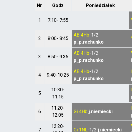
Nr
Godz
Poniedziałek
1
7:10- 7:55
AB
4Hb
-1/2
2
8:00- 8:45
p_p.rachunko
AB
4Hb
-1/2
3
8:50- 9:35
p_p.rachunko
AB
4Hb
-1/2
4
9:40-10:25
p_p.rachunko
10:30-
5
11:15
11:20-
6
Gi
4Hb
j.niemiecki
12:05
12:20-
7
Gi
1NL
-1/2
j.niemiecki