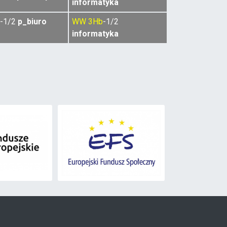
informatyka
-1/2
p_biuro
WW
3Hb
-1/2
informatyka