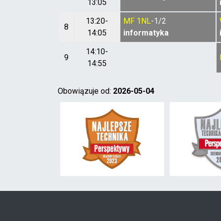
13:05
13:20-
MF
1NL
-1/2
8
14:05
informatyka
14:10-
9
14:55
Obowiązuje od:
2026-05-04