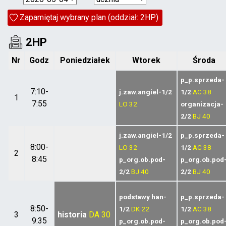
Zapamiętaj wybrany plan (oddział: 2HP)
2HP
Nr
Godz
Poniedziałek
Wtorek
Środa
p_p.sprzeda-
7:10-
j.zaw.angiel-1/2
1/2
AC
38
1
7:55
LO
32
organizacja-
2/2
BJ
40
j.zaw.angiel-1/2
p_p.sprzeda-
8:00-
LO
32
1/2
AC
38
2
8:45
p_org.ob.pod-
p_org.ob.pod
2/2
BJ
40
2/2
BJ
40
podstawy han-
p_p.sprzeda-
8:50-
1/2
DK
22
1/2
AC
38
3
historia
DA
30
9:35
p_org.ob.pod-
p_org.ob.pod