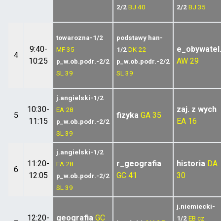
2/2
BJ
40
2/2
BJ
35
towarozna-1/2
podstawy han-
9:40-
e_obywatel
MF
35
1/2
DK
22
4
10:25
AW
29
p_w.ob.podr.-2/2
p_w.ob.podr.-2/2
SL
39
SL
39
j.angielski-1/2
10:30-
zaj. z wych
EA
28
5
fizyka
GA
35
11:15
EA
16
p_w.ob.podr.-2/2
SL
39
j.angielski-1/2
11:20-
r_geografia
historia
DA
EA
28
6
12:05
GC
41
30
p_w.ob.podr.-2/2
SL
39
j.niemiecki-
12:20-
geografia
GC
1/2
EB
cz