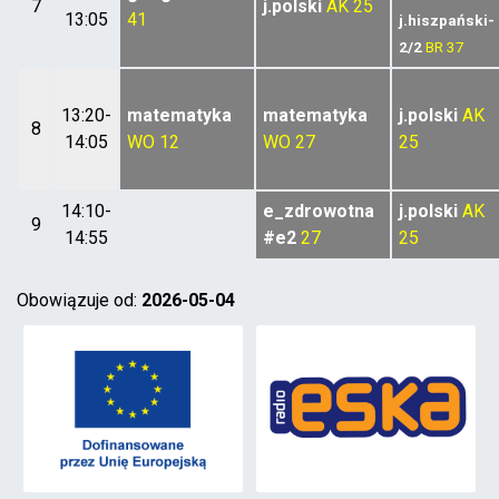
7
j.polski
AK
25
13:05
41
j.hiszpański-
2/2
BR
37
13:20-
matematyka
matematyka
j.polski
AK
8
14:05
WO
12
WO
27
25
14:10-
e_zdrowotna
j.polski
AK
9
14:55
#e2
27
25
Obowiązuje od:
2026-05-04