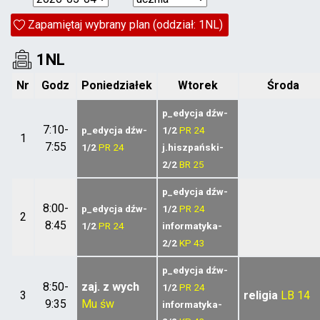
Zapamiętaj wybrany plan (oddział: 1NL)
1NL
Nr
Godz
Poniedziałek
Wtorek
Środa
p_edycja dźw-
7:10-
p_edycja dźw-
1/2
PR
24
1
7:55
1/2
PR
24
j.hiszpański-
2/2
BR
25
p_edycja dźw-
8:00-
p_edycja dźw-
1/2
PR
24
2
8:45
1/2
PR
24
informatyka-
2/2
KP
43
p_edycja dźw-
8:50-
zaj. z wych
1/2
PR
24
3
religia
LB
14
9:35
Mu
św
informatyka-