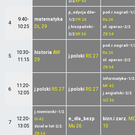
2/2
KP
43
p_edycja dźw-
pod.r.nagrań-1/
9:40-
matematyka
1/2
PR
24
Ra
24
4
10:25
DL
29
j.hiszpański-
sł. operac-2/2
2/2
BR
36
ZB
34
pod.r.nagrań-1/
10:30-
historia
AW
Ra
24
5
j.polski
RS
27
11:15
29
sł. operac-2/2
ZB
34
informatyka-1/2
11:20-
MF
42
6
j.polski
RS
27
j.polski
RS
27
12:05
j.angielski-2/2
GÓ
36
j.niemiecki-1/2
12:20-
e_dla_bezp
bizn.i zarz.
M
Gi
42
7
13:05
Mu
26
15
dział w lot-2/2
ZB
34