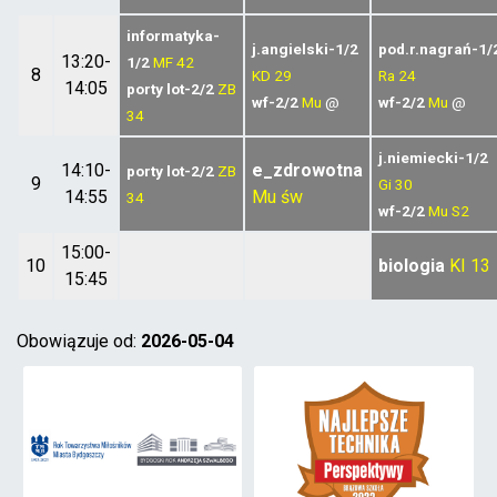
informatyka-
j.angielski-1/2
pod.r.nagrań-1/
13:20-
1/2
MF
42
8
KD
29
Ra
24
14:05
porty lot-2/2
ZB
wf-2/2
Mu
@
wf-2/2
Mu
@
34
j.niemiecki-1/2
14:10-
e_zdrowotna
porty lot-2/2
ZB
9
Gi
30
14:55
Mu
św
34
wf-2/2
Mu
S2
15:00-
10
biologia
KI
13
15:45
Obowiązuje od:
2026-05-04