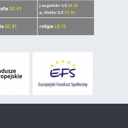
j.angielski-1/2
EA
28
afia
GC
41
p_służby-2/2
ZZ
40
ia
GC
41
religia
LB
12