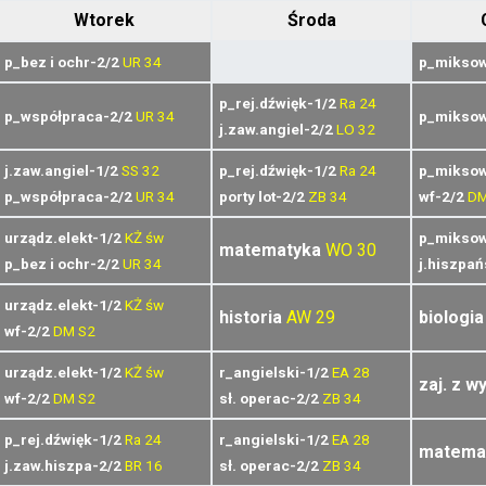
Wtorek
Środa
p_bez i ochr-2/2
UR
34
p_miksow
p_rej.dźwięk-1/2
Ra
24
p_współpraca-2/2
UR
34
p_miksow
j.zaw.angiel-2/2
LO
32
j.zaw.angiel-1/2
SS
32
p_rej.dźwięk-1/2
Ra
24
p_miksow
p_współpraca-2/2
UR
34
porty lot-2/2
ZB
34
wf-2/2
D
urządz.elekt-1/2
KŻ
św
p_miksow
matematyka
WO
30
p_bez i ochr-2/2
UR
34
j.hiszpań
urządz.elekt-1/2
KŻ
św
historia
AW
29
biologia
wf-2/2
DM
S2
urządz.elekt-1/2
KŻ
św
r_angielski-1/2
EA
28
zaj. z w
wf-2/2
DM
S2
sł. operac-2/2
ZB
34
p_rej.dźwięk-1/2
Ra
24
r_angielski-1/2
EA
28
matema
j.zaw.hiszpa-2/2
BR
16
sł. operac-2/2
ZB
34