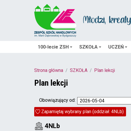
100-lecie ZSH
SZKOŁA
UCZEŃ
Strona główna
SZKOŁA
Plan lekcji
Plan lekcji
Obowiązujący od:
2026-05-04
Zapamiętaj wybrany plan (oddział: 4NLb)
4NLb