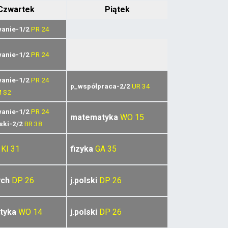
Czwartek
Piątek
anie-1/2
PR
24
anie-1/2
PR
24
anie-1/2
PR
24
p_współpraca-2/2
UR
34
M
S2
anie-1/2
PR
24
matematyka
WO
15
ski-2/2
BR
38
KI
31
fizyka
GA
35
ych
DP
26
j.polski
DP
26
tyka
WO
14
j.polski
DP
26