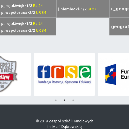
p_rej.dźwięk-1/2
Ra
24
r_geogr
j.niemiecki-1/2
Gi
27
p_współpraca-2/2
UR
34
p_rej.dźwięk-1/2
Ra
24
geograf
p_współpraca-2/2
UR
34
© 2019 Zespół Szkół Handlowych
im. Marii Dąbrowskiej