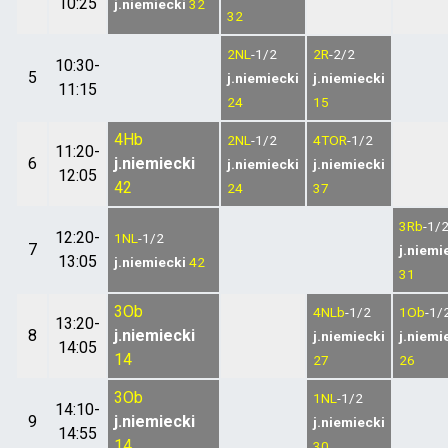
10:25
j.niemiecki
32
32
2NL
-1/2
2R
-2/2
10:30-
5
j.niemiecki
j.niemiecki
11:15
24
15
4Hb
2NL
-1/2
4TOR
-1/2
11:20-
6
j.niemiecki
j.niemiecki
j.niemiecki
12:05
42
24
37
3Rb
-1/
12:20-
1NL
-1/2
7
j.niemi
13:05
j.niemiecki
42
31
3Ob
4NLb
-1/2
1Ob
-1/
13:20-
8
j.niemiecki
j.niemiecki
j.niemi
14:05
14
27
26
3Ob
1NL
-1/2
14:10-
9
j.niemiecki
j.niemiecki
14:55
14
30