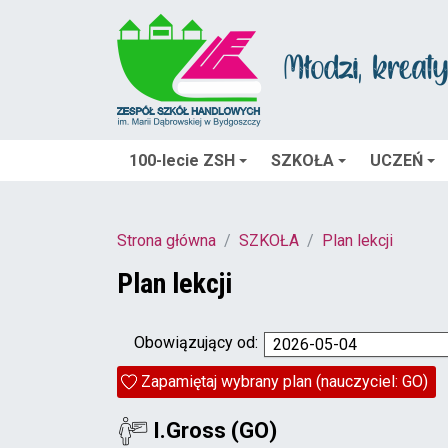
100-lecie ZSH
SZKOŁA
UCZEŃ
Strona główna
SZKOŁA
Plan lekcji
Plan lekcji
Obowiązujący od:
2026-05-04
Zapamiętaj wybrany plan (nauczyciel: GO)
I.Gross (GO)