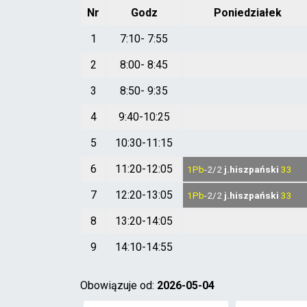
Nr
Godz
Poniedziałek
1
7:10- 7:55
2
8:00- 8:45
3
8:50- 9:35
4
9:40-10:25
5
10:30-11:15
6
11:20-12:05
1Pb
-2/2
j.hiszpański
33
7
12:20-13:05
1Pb
-2/2
j.hiszpański
33
8
13:20-14:05
9
14:10-14:55
Obowiązuje od:
2026-05-04