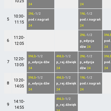
10:25
24
24
2NL
-1/2
1NL
-1/2
10:30-
5
pod.r.nagrań
pod.r.nagrań
11:15
24
24
2NL
-1/2
3NL
11:20-
6
p_edycja
pod.
12:05
dźw
24
24
3NLb
-1/2
4NLb
-1/2
2NL
-1/2
3NL
12:20-
7
p_edycja dźw
p_rej.dźwięk
p_edycja
pod.
13:05
24
24
dźw
24
24
3NLb
-1/2
4NLb
-1/2
1NL
-1/2
13:20-
8
p_edycja dźw
p_rej.dźwięk
pod.r.nagrań
14:05
24
24
24
4NLb
-1/2
14:10-
9
p_rej.dźwięk
14:55
24