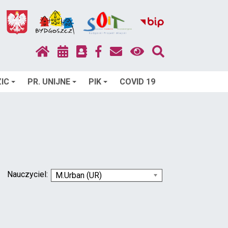
IC
PR. UNIJNE
PIK
COVID 19
Nauczyciel:
M.Urban (UR)