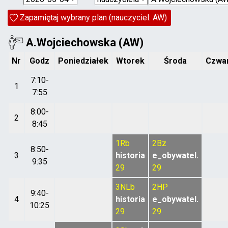
Zapamiętaj wybrany plan (nauczyciel: AW)
A.Wojciechowska (AW)
Nr
Godz
Poniedziałek
Wtorek
Środa
Czwa
7:10-
1
7:55
8:00-
2
8:45
1Rb
2Bz
8:50-
3
historia
e_obywatel.
9:35
29
29
3NLb
2HP
9:40-
4
historia
e_obywatel.
10:25
29
29