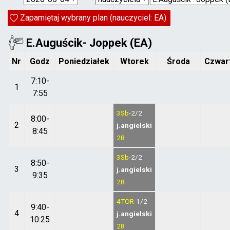
Zapamiętaj wybrany plan (nauczyciel: EA)
E.Auguścik- Joppek (EA)
Nr
Godz
Poniedziałek
Wtorek
Środa
Czwar
7:10-
1
7:55
3Sb
-2/2
8:00-
2
j.angielski
8:45
28
3Sb
-2/2
8:50-
3
j.angielski
9:35
28
4TOR
-1/2
9:40-
4
j.angielski
10:25
28