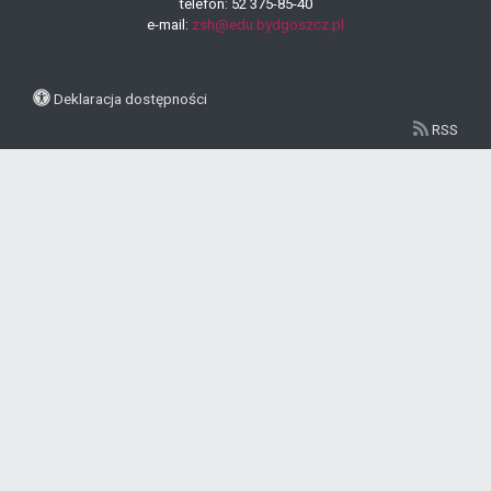
telefon: 52 375-85-40
e-mail:
zsh@edu.bydgoszcz.pl
Deklaracja dostępności
RSS