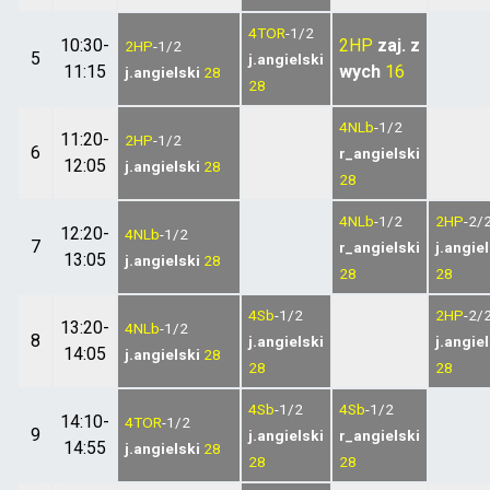
4TOR
-1/2
10:30-
2HP
zaj. z
2HP
-1/2
5
j.angielski
11:15
wych
16
j.angielski
28
28
4NLb
-1/2
11:20-
2HP
-1/2
6
r_angielski
12:05
j.angielski
28
28
4NLb
-1/2
2HP
-2/
12:20-
4NLb
-1/2
7
r_angielski
j.angie
13:05
j.angielski
28
28
28
4Sb
-1/2
2HP
-2/
13:20-
4NLb
-1/2
8
j.angielski
j.angie
14:05
j.angielski
28
28
28
4Sb
-1/2
4Sb
-1/2
14:10-
4TOR
-1/2
9
j.angielski
r_angielski
14:55
j.angielski
28
28
28