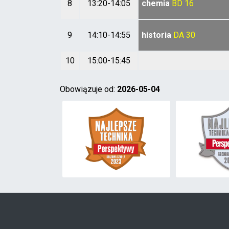
8
13:20-14:05
chemia
BD
16
9
14:10-14:55
historia
DA
30
10
15:00-15:45
Obowiązuje od:
2026-05-04