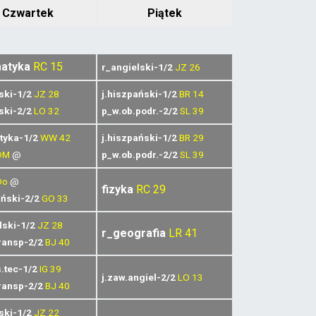
Czwartek
Piątek
atyka
RC
15
r_angielski-1/2
JZ
26
lski-1/2
JZ
28
j.hiszpański-1/2
BR
14
lski-2/2
LO
32
p_w.ob.podr.-2/2
SL
39
tyka-1/2
WW
42
j.hiszpański-1/2
BR
29
DM
@
p_w.ob.podr.-2/2
SL
39
Do
@
fizyka
RC
29
ański-2/2
GO
33
lski-1/2
JZ
28
r_geografia
LR
41
ransp-2/2
BJ
40
s.tec-1/2
IG
39
j.zaw.angiel-2/2
LO
13
ransp-2/2
BJ
40
lski-1/2
JZ
22