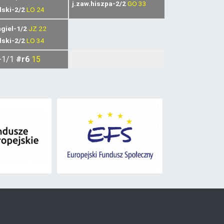
j.zaw.hiszpa-2/2
GO
33
lski-2/2
LO
24
ngiel-1/2
JZ
22
lski-2/2
LO
34
-1/1
#r6
15