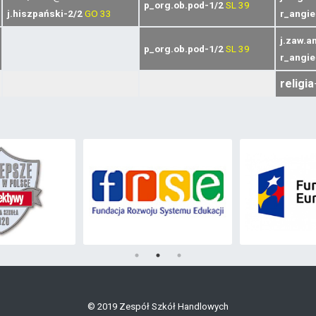
p_org.ob.pod-1/2
SL
39
j.hiszpański-2/2
GO
33
r_angie
j.zaw.a
p_org.ob.pod-1/2
SL
39
r_angie
religia
© 2019 Zespół Szkół Handlowych