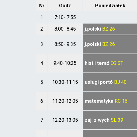
Nr
Godz
Poniedziałek
1
7:10- 7:55
2
8:00- 8:45
j.polski
BZ
26
3
8:50- 9:35
j.polski
BZ
26
4
9:40-10:25
hist.i teraź
EG
ST
5
10:30-11:15
usługi portó
BJ
40
6
11:20-12:05
matematyka
RC
16
7
12:20-13:05
zaj. z wych
SL
39