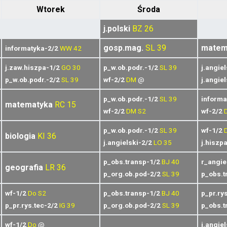
Wtorek
Środa
j.polski
BZ
26
gosp.mag.
SL
39
matem
informatyka-2/2
WW
42
j.zaw.hiszpa-1/2
GO
30
p_w.ob.podr.-1/2
SL
39
j.angie
p_w.ob.podr.-2/2
SL
39
wf-2/2
DM
@
j.angie
p_w.ob.podr.-1/2
SL
39
informa
matematyka
RC
15
wf-2/2
DM
S2
wf-2/2
p_w.ob.podr.-1/2
SL
39
wf-1/2
biologia
KI
36
j.angielski-2/2
LO
35
j.hiszp
p_obs.transp-1/2
BJ
40
r_angie
geografia
LR
36
p_org.ob.pod-2/2
SL
39
p_obs.t
wf-1/2
Do
S2
p_obs.transp-1/2
BJ
40
p_pr.ry
p_pr.rys.tec-2/2
IG
39
p_org.ob.pod-2/2
SL
39
p_obs.t
wf-1/2
Do
@
j.angie