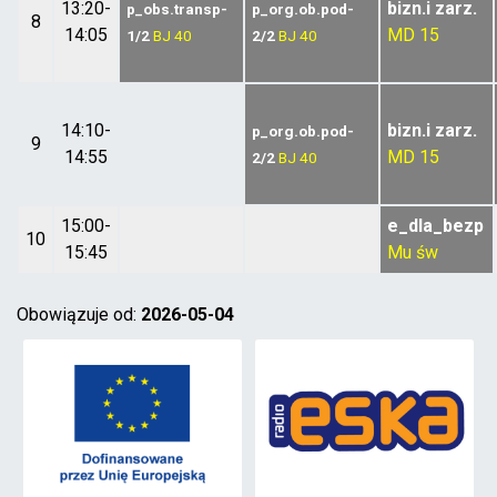
13:20-
bizn.i zarz.
p_obs.transp-
p_org.ob.pod-
8
14:05
MD
15
1/2
BJ
40
2/2
BJ
40
14:10-
bizn.i zarz.
p_org.ob.pod-
9
14:55
MD
15
2/2
BJ
40
15:00-
e_dla_bezp
10
15:45
Mu
św
Obowiązuje od:
2026-05-04