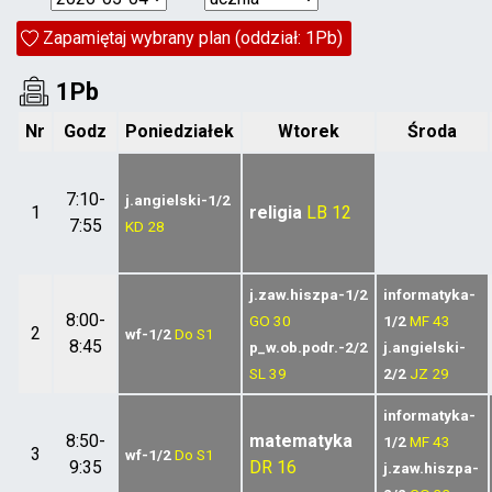
Zapamiętaj wybrany plan (oddział: 1Pb)
1Pb
Nr
Godz
Poniedziałek
Wtorek
Środa
7:10-
j.angielski-1/2
1
religia
LB
12
7:55
KD
28
j.zaw.hiszpa-1/2
informatyka-
8:00-
GO
30
1/2
MF
43
2
wf-1/2
Do
S1
8:45
p_w.ob.podr.-2/2
j.angielski-
SL
39
2/2
JZ
29
informatyka-
8:50-
matematyka
1/2
MF
43
3
wf-1/2
Do
S1
9:35
DR
16
j.zaw.hiszpa-