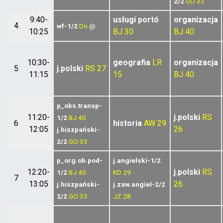
2/2
GO
33
9:40-
usługi portó
organizacja
4
wf-1/2
Do
@
10:25
BJ
30
BJ
40
10:30-
geografia
LR
organizacja
5
j.polski
RS
27
11:15
15
BJ
40
p_obs.transp-
11:20-
j.polski
RS
1/2
BJ
40
6
historia
AW
29
12:05
26
j.hiszpański-
2/2
GO
33
p_org.ob.pod-
j.angielski-1/2
12:20-
j.polski
RS
1/2
BJ
40
KD
29
7
13:05
26
j.hiszpański-
j.zaw.angiel-2/2
2/2
GO
33
JZ
28