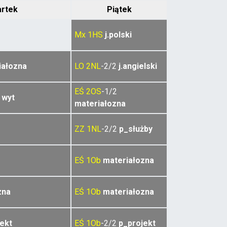
rtek
Piątek
Mx
1HS
j.polski
iałozna
LO
2NL
-2/2
j.angielski
EŚ
2OS
-1/2
 wyt
materiałozna
ZZ
1NL
-2/2
p_służby
EŚ
1Ob
materiałozna
zna
EŚ
1Ob
materiałozna
ekt
EŚ
1Ob
-2/2
p_projekt