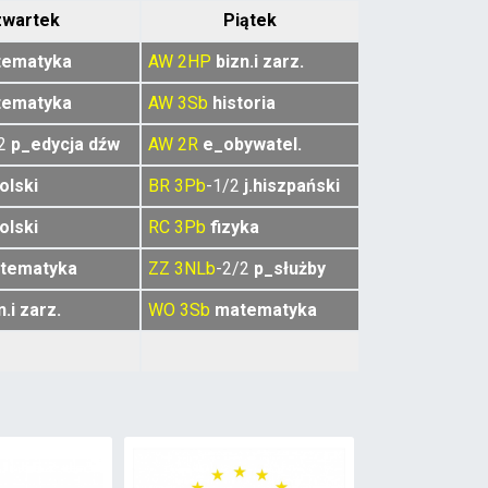
zwartek
Piątek
tematyka
AW
2HP
bizn.i zarz.
tematyka
AW
3Sb
historia
/2
p_edycja dźw
AW
2R
e_obywatel.
polski
BR
3Pb
-1/2
j.hiszpański
polski
RC
3Pb
fizyka
tematyka
ZZ
3NLb
-2/2
p_służby
n.i zarz.
WO
3Sb
matematyka