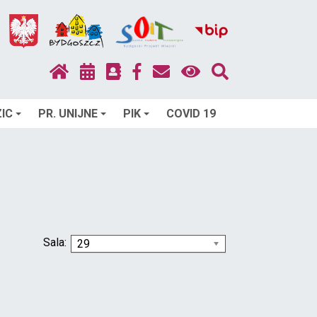
IC
PR. UNIJNE
PIK
COVID 19
Sala:
29