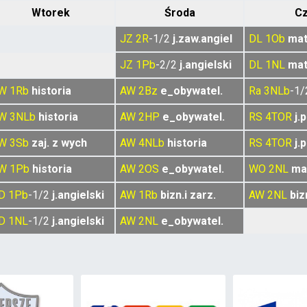
Wtorek
Środa
C
JZ
2R
-1/2
j.zaw.angiel
DL
1Ob
ma
JZ
1Pb
-2/2
j.angielski
DL
1NL
ma
W
1Rb
historia
AW
2Bz
e_obywatel.
Ra
3NLb
-1
W
3NLb
historia
AW
2HP
e_obywatel.
RS
4TOR
j.
W
3Sb
zaj. z wych
AW
4NLb
historia
RS
4TOR
j.
W
1Pb
historia
AW
2OS
e_obywatel.
WO
2NL
ma
D
1Pb
-1/2
j.angielski
AW
1Rb
bizn.i zarz.
AW
2NL
biz
D
1NL
-1/2
j.angielski
AW
2NL
e_obywatel.