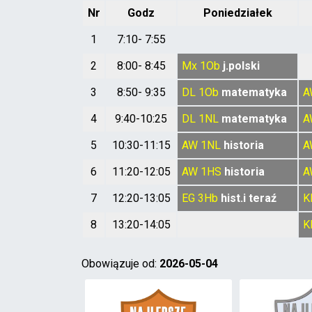
Nr
Godz
Poniedziałek
1
7:10- 7:55
2
8:00- 8:45
Mx
1Ob
j.polski
3
8:50- 9:35
DL
1Ob
matematyka
A
4
9:40-10:25
DL
1NL
matematyka
A
5
10:30-11:15
AW
1NL
historia
A
6
11:20-12:05
AW
1HS
historia
A
7
12:20-13:05
EG
3Hb
hist.i teraź
K
8
13:20-14:05
K
Obowiązuje od:
2026-05-04