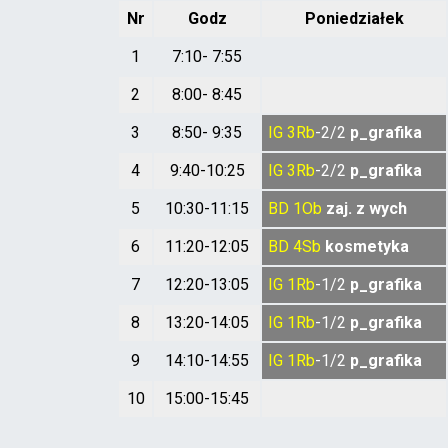
Nr
Godz
Poniedziałek
1
7:10- 7:55
2
8:00- 8:45
3
8:50- 9:35
IG
3Rb
-2/2
p_grafika
4
9:40-10:25
IG
3Rb
-2/2
p_grafika
5
10:30-11:15
BD
1Ob
zaj. z wych
6
11:20-12:05
BD
4Sb
kosmetyka
7
12:20-13:05
IG
1Rb
-1/2
p_grafika
8
13:20-14:05
IG
1Rb
-1/2
p_grafika
9
14:10-14:55
IG
1Rb
-1/2
p_grafika
10
15:00-15:45