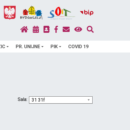
IC
PR. UNIJNE
PIK
COVID 19
Sala:
31 31f