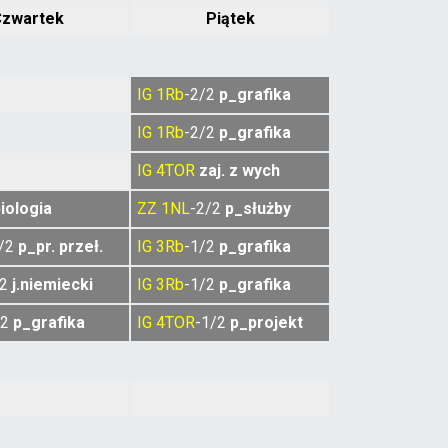
zwartek
Piątek
IG
1Rb
-2/2
p_grafika
IG
1Rb
-2/2
p_grafika
IG
4TOR
zaj. z wych
iologia
ZZ
1NL
-2/2
p_służby
1/2
p_pr. przeł.
IG
3Rb
-1/2
p_grafika
/2
j.niemiecki
IG
3Rb
-1/2
p_grafika
/2
p_grafika
IG
4TOR
-1/2
p_projekt