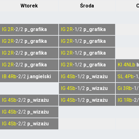
Wtorek
Środa
C
IG
2R
-2/2
p_grafika
IG
2R
-1/2
p_grafika
IG
2R
-2/2
p_grafika
IG
2R
-1/2
p_grafika
IG
2R
-2/2
p_grafika
IG
2R
-1/2
p_grafika
IG
2R
-2/2
p_grafika
IG
2R
-1/2
p_grafika
KI
4NLb
b
IB
4Rb
-2/2
j.angielski
IG
4Sb
-1/2
p_wizażu
SL
4Pb
-
IG
4Sb
-1/2
p_wizażu
Gi
3Rb
-1
IG
4Sb
-2/2
p_wizażu
IG
4Sb
-1/2
p_wizażu
IG
1Rb
-2
IG
4Sb
-2/2
p_wizażu
IG
4Sb
-2/2
p_wizażu